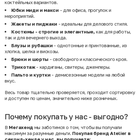
коктейльных вариантов.
Юбки миди и макси
- для офиса, прогулок и
мероприятий.
Жакеты и пиджаки
- идеальны для делового стиля.
Костюмы - строгие и элегантные,
как для работы,
так и для вечернего выхода.
Блузы и рубашки
- однотонные и принтованные, из
хлопка, шелка и вискозы.
Брюки и шорты
- свободного и классического кроя.
Трикотаж
- кардиганы, свитеры, джемперы.
Пальто и куртки
- демисезонные модели на любой
вкус.
Весь товар тщательно проверяется, проходит сортировку
и доступен по ценам, значительно ниже розничных.
Почему покупать у нас - выгодно?
В
Мегахенд
мы заботимся о том, чтобы вы получали
максимум за разумные деньги.
Покупая бренд Atelier в
секонд-хенде у нас, вы получаете: