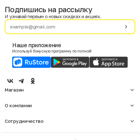
Подпишись на рассылку
И узнавай первым о новых скидках и акциях.
Имя
Фамилия
Наше приложение
Используй бонусную программу по полной!
E-mail
Пол
Мужской
Женский
Магазин
Согласие на получение чеков по электронной почте
Женское
О компании
Мужское
Аксессуары
О нас
Детское
Сотрудничество
Отзывы
Блог
Оптовикам
Вакансии
Помощь
Москва
Арендодателям
Магазины